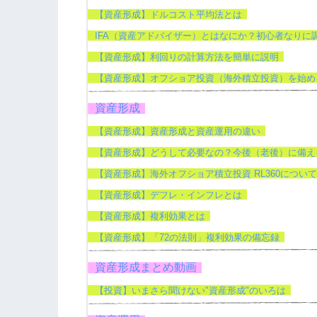
【資産形成】ドルコスト平均法とは
IFA（資産アドバイザー）とはなにか？初心者なりに
【資産形成】利回りの計算方法を簡単に説明
【資産形成】オフショア投資（海外積立投資）を始め
資産形成
【資産形成】資産形成と資産運用の違い
【資産形成】どうして必要なの？今後（老後）に備え
【資産形成】海外オフショア積立投資 RL360について
【資産形成】デフレ・インフレとは
【資産形成】複利効果とは
【資産形成】「72の法則」複利効果の備忘録
資産形成まとめ動画
【投資】いまさら聞けない"資産形成"のいろは