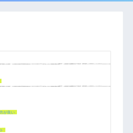
方が良い
ト