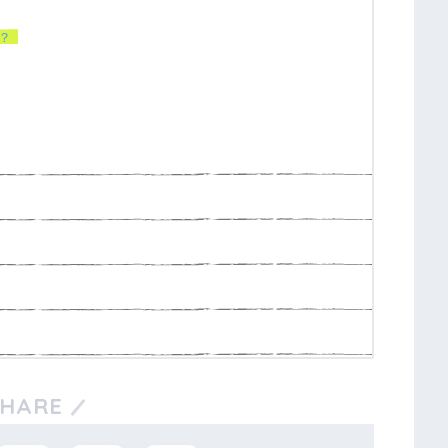
？
SHARE