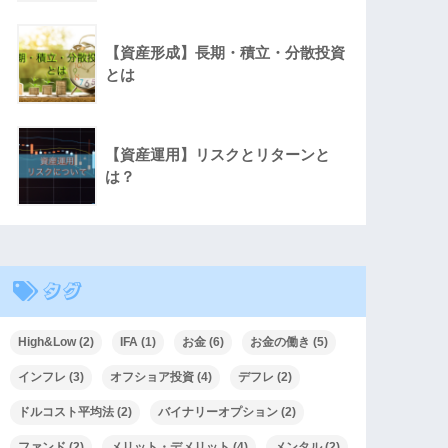
【資産形成】長期・積立・分散投資
とは
【資産運用】リスクとリターンと
は？
タグ
High&Low
(2)
IFA
(1)
お金
(6)
お金の働き
(5)
インフレ
(3)
オフショア投資
(4)
デフレ
(2)
ドルコスト平均法
(2)
バイナリーオプション
(2)
ファンド
(2)
メリット・デメリット
(4)
メンタル
(2)