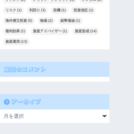
リスク
(1)
利回り
(3)
投機
(1)
投資信託
(1)
海外積立投資
(5)
物価
(2)
紙幣価値
(1)
複利効果
(1)
資産アドバイザー
(1)
資産形成
(14)
資産運用
(13)
最近のコメント
アーカイブ