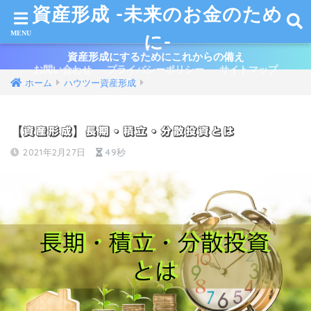
資産形成 -未来のお金のため
に-
資産形成にするためにこれからの備え
お問い合わせ
プライバシーポリシー
サイトマップ
ホーム
ハウツー資産形成
【資産形成】長期・積立・分散投資とは
2021年2月27日
49秒