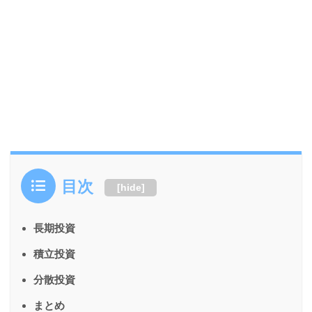
目次
[
hide
]
長期投資
積立投資
分散投資
まとめ