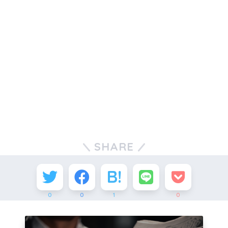
SHARE
0
0
1
0